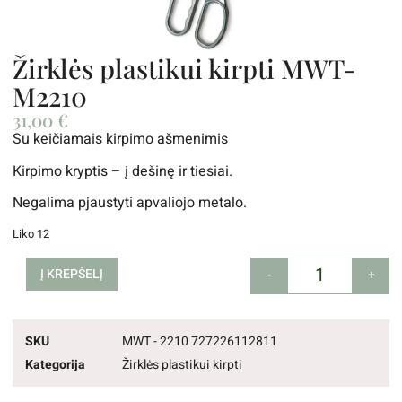
Žirklės plastikui kirpti MWT-
M2210
31,00
€
Su keičiamais kirpimo ašmenimis
Kirpimo kryptis – į dešinę ir tiesiai.
Negalima pjaustyti apvaliojo metalo.
Liko 12
Į KREPŠELĮ
-
+
SKU
MWT - 2210 727226112811
Kategorija
Žirklės plastikui kirpti