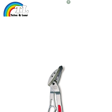
0
Žirklės Plastikui Kirpti
MWT-M2210