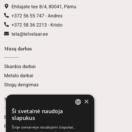
Ehitajate tee 8/4, 80041, Pärnu
+372 56 55 747 - Andres
+372 58 36 2213 - Kristo
tela@telvelaar.ee
Mūsų darbas
Skardos darbai
Metalo darbai
Stogų dengimas
Midwest parduotuvė
×
Ši svetainė naudoja
ESTONIAN
E-parduotuvė
slapukus
ENGLISH
Parduotuvės
Šioje svetainėje naudojami slapukai,