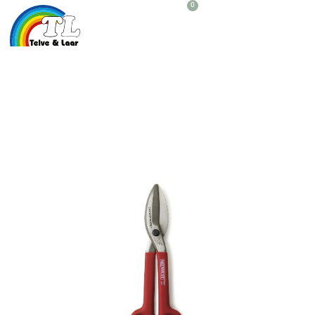
0
Plastmasas Šķēres MWT-
127S