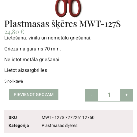
Plastmasas šķēres MWT-127S
24,80
€
Lietošana: vinila un nemetālu griešanai.
Griezuma garums 70 mm.
Nelietot metāla griešanai.
Lietot aizsargbrilles
5 noliktavā
PIEVIENOT GROZAM
-
+
SKU
MWT - 127S 727226112750
Kategorija
Plastmasas šķēres