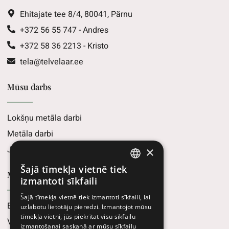
Ehitajate tee 8/4, 80041, Pärnu
+372 56 55 747 - Andres
+372 58 36 2213 - Kristo
tela@telvelaar.ee
Mūsu darbs
Lokšņu metāla darbi
Metāla darbi
Jumta seguma darbi
×
Šajā tīmekļa vietnē tiek
ESTONIAN
Midwest veikals
izmantoti sīkfaili
ENGLISH
Šajā tīmekļa vietnē tiek izmantoti sīkfaili, lai
E-veikals
uzlabotu lietotāju pieredzi. Izmantojot mūsu
LATVIAN
tīmekļa vietni, jūs piekrītat visu sīkfailu
Veikali
izmantošanai saskaņā ar mūsu sīkfailu
LITHUANIAN