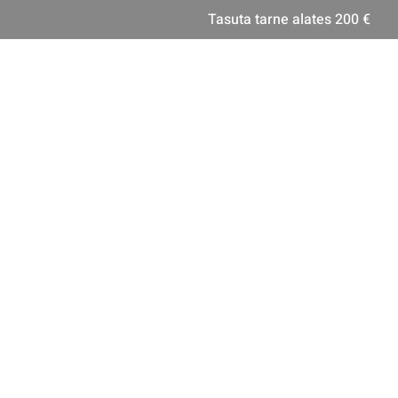
Tasuta tarne alates 200 €
TÖÖD
MIDWEST POOD
METALLITÖÖD
KATUSETÖÖD
VÄRV
asutusjuhendi