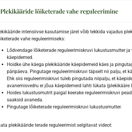
. Plekikääride lõiketerade vahe reguleerimine
ekikääride intensiivse kasutamise järel võib tekkida vajadus plek
iketerade vahe reguleerimiseks:
Lõdvendage lõiketerade reguleerimiskruvi lukustusmutter ja 
käepidemed.
Hoidke ühe käega plekikääride käepidemeid käes ja pingutag
päripäeva. Pingutage reguleerimiskruvi täpselt nii palju, et
Ehk siis reguleerimiskruvi tuleb pingutada niipalju, et käe
avanemisvedru ei jõua käepidemeid lahti lükata (plekikääre 
Hoides lukustusmutrit paigal keerake reguleerimiskruvi pead
saaksid avaneda.
Pingutage lõiketerade reguleerimiskruvi lukustusmutter.
ata plekikääride terade reguleerimist selgitavat videot: