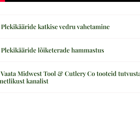
. Plekikääride katkise vedru vahetamine
. Plekikääride lõiketerade hammastus
. Vaata Midwest Tool & Cutlery Co tooteid tutvust
metlikust kanalist