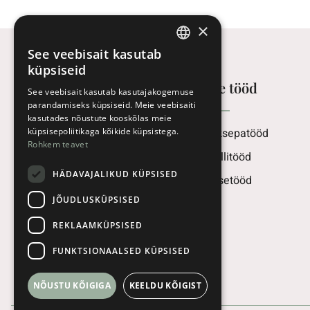
×
See veebisait kasutab
ESTONIAN
küpsiseid
Meie tööd
ENGLISH
See veebisait kasutab kasutajakogemuse
parandamiseks küpsiseid. Meie veebisaiti
LATVIAN
kasutades nõustute kooskõlas meie
Plekksepatööd
küpsisepoliitikaga kõikide küpsistega.
LITHUANIAN
Rohkem teavet
Metallitööd
Ehitajate tee 8/4, 80041,
HÄDAVAJALIKUD KÜPSISED
Katusetööd
Pärnu
JÕUDLUSKÜPSISED
+372 56 55 747 - Andres
REKLAAMKÜPSISED
+372 58 36 2213 - Kristo
FUNKTSIONAALSED KÜPSISED
tela@telvelaar.ee
NÕUSTU KÕIGIGA
KEELDU KÕIGIST