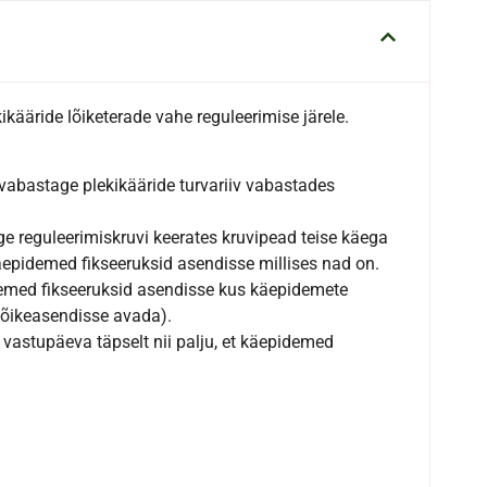
ikääride lõiketerade vahe reguleerimise järele.
vabastage plekikääride turvariiv vabastades
e reguleerimiskruvi keerates kruvipead teise käega
 käepidemed fikseeruksid asendisse millises nad on.
pidemed fikseeruksid asendisse kus käepidemete
lõikeasendisse avada).
 vastupäeva täpselt nii palju, et käepidemed