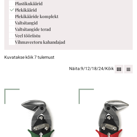
Plastikukäärid
Plekikäärid
Plekikääride komplekt
Valtsitangid
Valtsitangide terad
Veel tööriistu
Vihmaveetoru kahandajad
Kuvatakse kõik 7 tulemust
Näita:
9
/
12
/
18
/
24
/
Kõik