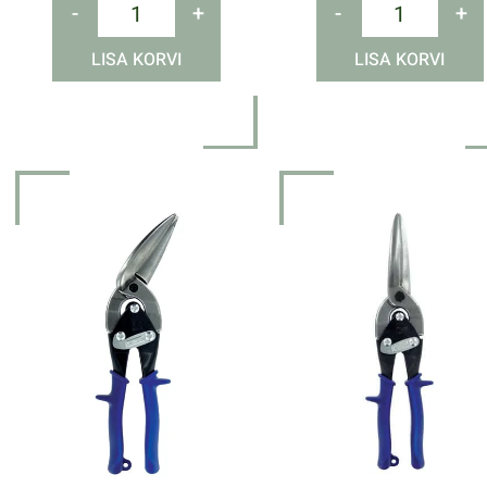
-
+
-
+
LISA KORVI
LISA KORVI