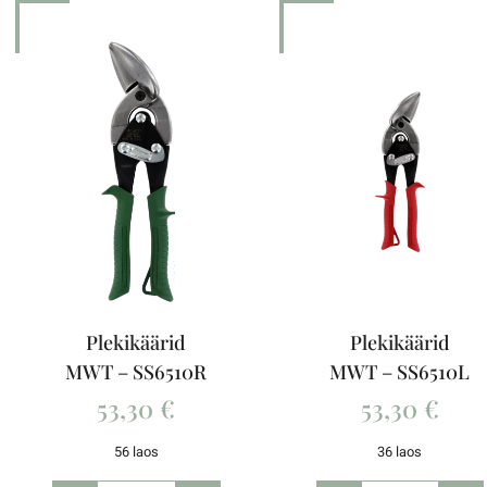
Plekikäärid
Plekikäärid
MWT – SS6510R
MWT – SS6510L
53,30
€
53,30
€
56 laos
36 laos