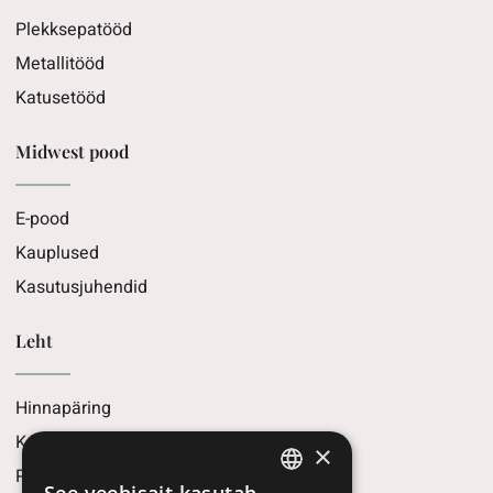
Plekksepatööd
Metallitööd
Katusetööd
Midwest pood
E-pood
Kauplused
Kasutusjuhendid
Leht
Hinnapäring
Kontaktid
×
Privaatsuspoliitika