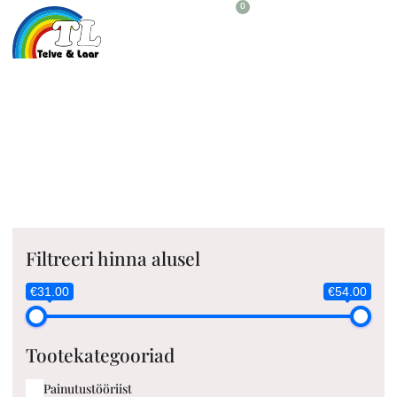
0
Plekikäärid
Filtreeri hinna alusel
€31.00
€54.00
Tootekategooriad
Painutustööriist