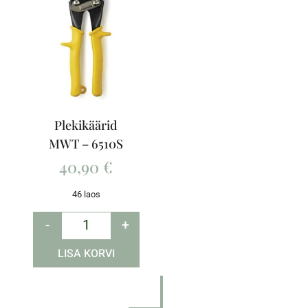
Plekikäärid
MWT – 6510S
40,90
€
46 laos
-
+
LISA KORVI